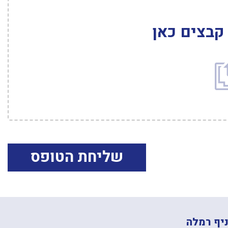
קבצים כאן
קבצים
יף רמלה