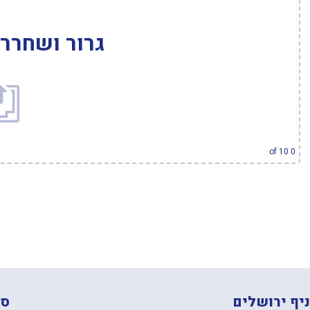
גרור ושחרר 
עיין ב
of 10
0
יף ירושלים
סנ