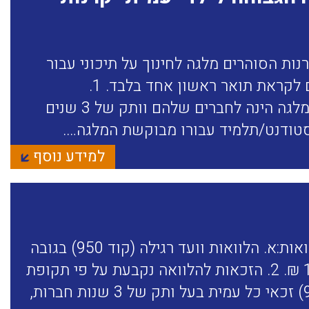
ות הסוהרים מלגה לחינוך על תיכוני עבור
לימודים לרכישת מקצוע אחד בלבד, ו/או לימודים אקדמאים לקראת תואר ראשון אחד בלבד. 1.
הקריטריונים לזכאות: א. חברות בקרנות הסוהרים הזכאות למלגה הינה לחברים שלהם וותק של 3 שנים
סטודנט/תלמיד עבורו מבוקשת המלגה….
למידע נוסף
1. קרנות הסוהרים, באמצעות בנק יהב, מעניקה 2 סוגי הלוואות:א. הלוואות וועד רגילה (קוד 950) בגובה
8,000 ₪.ב. הלוואות וועד מיוחדת (קוד 951) בגובה 10,000 ₪. 2. הזכאות להלוואה נקבעת על פי תקופת
וותק הנמנת בשירות בתי הסוהר כאשר להלוואה רגילה (950) זכאי כל עמית בעל ותק של 3 שנות חברות,