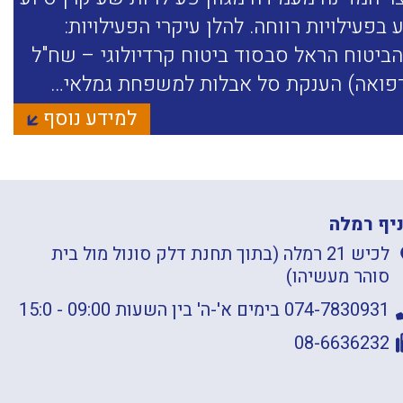
בפעילויות רווחה. להלן עיקרי הפעילויות:
גילאי 60+ באמצעות חברת הביטוח הראל סבסוד ביטוח קרדיולוגי – שח"ל
רפואה) הענקת סל אבלות למשפחת גמלאי…
למידע נוסף
יף רמלה
לכיש 21 רמלה (בתוך תחנת דלק סונול מול בית
סוהר מעשיהו)
074-7830931 בימים א'-ה' בין השעות 09:00 - 15:0
08-6636232