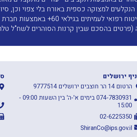
הנקלעים למצוקה כספית באורח בלי צפוי וכן, סיוע 
סבסוד ביטוח רפואי לעמיתים ב
(פרטים בהסכם שבין קרנות הסוהרים לשח"ל טל
יף ירושלים
סנ
הרטום 14 הר חוצבים ירושלים 9777514
074-7830931 בימים א'-ה' בין השעות 09:00 -
15:00
02-6225350
ShiranCo@ips.gov.il